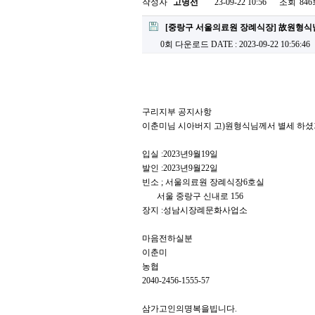
작성자
고명선
23-09-22 10:56
조회
84
[중랑구 서울의료원 장례식장] 故원형식님.
0회 다운로드
DATE : 2023-09-22 10:56:46
구리지부 공지사항
이춘미님 시아버지 고)원형식님께서 별세 하셨
입실 :2023년9월19일
발인 :2023년9월22일
빈소 ; 서울의료원 장례식장6호실
서울 중랑구 신내로 156
장지 :성남시장례문화사업소
마음전하실분
이춘미
농협
2040-2456-1555-57
삼가고인의명복을빕니다.