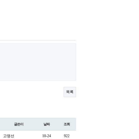
목록
글쓴이
날짜
조회
고명선
10-24
922