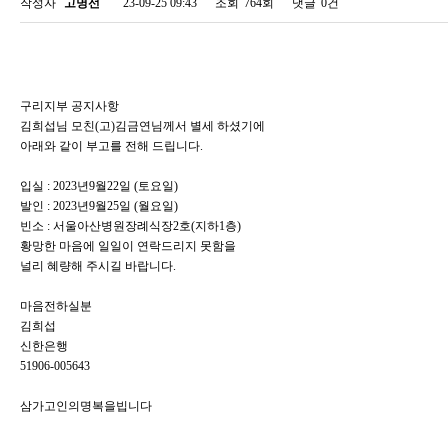
작성자
고명선
23-09-25 09:43
조회
764회
댓글
0건
구리지부 공지사항
김희섭님 모친(고)김금연님께서 별세 하셨기에
아래와 같이 부고를 전해 드립니다.
입실 : 2023년9월22일 (토요일)
발인 : 2023년9월25일 (월요일)
빈소 : 서울아산병원장례식장2호(지하1층)
황망한 마음에 일일이 연락드리지 못함을
널리 혜량해 주시길 바랍니다.
마음전하실분
김희섭
신한은행
51906-005643
삼가고인의명복을빕니다