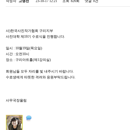
작성자
고명선
23-10-17 12:21
조회
826회
댓글
0건
사)한국사진작가협회 구리지부
사진대학 제19기 수료식을 진행합니다.
일시 : 10월19일(목요일)
시간 : 오전10시
장소 : 구리아트홀(제1강의실)
회원님들 모두 자리를 빛 내주시기 바랍니다.
수료생에게 따뜻한 격려와 응원부탁드립니다.
사무국장올림