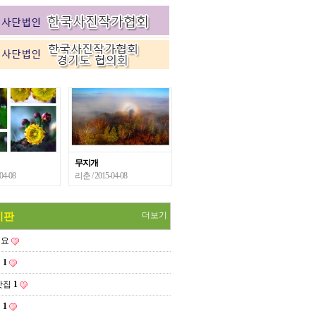
무지개
-04-08
리춘
/ 2015-04-08
더보기
시판
세요
집
1
맛집
1
내
1