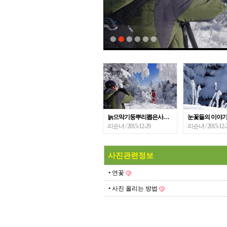
늙으막기둥뿌리뽑은사…
눈꽃들의 이야
리순녀
/ 2015-12-29
리순녀
/ 2015-12-
사진관련정보
• 연꽃
• 사진 올리는 방법