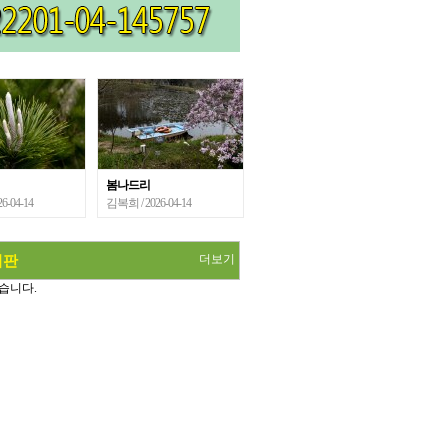
봄나드리
26-04-14
김복희
/ 2026-04-14
더보기
시판
습니다.