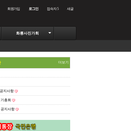
회원가입
로그인
접속자 5
새글
화룡사진가회
더보기
항
부공지사항
 정기총회
부 공지사항