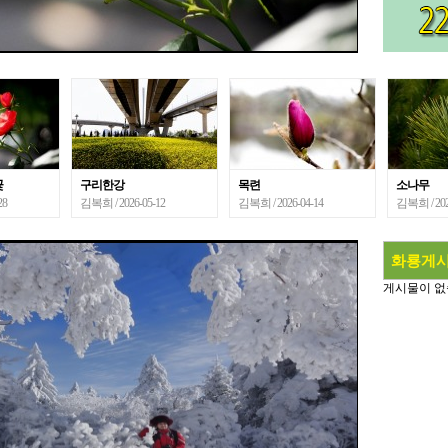
봄의 여왕 장미꽃
꽃
구리한강
목련
소나무
28
김복희
/ 2026-05-12
김복희
/ 2026-04-14
김복희
/ 20
화룡게
게시물이 없