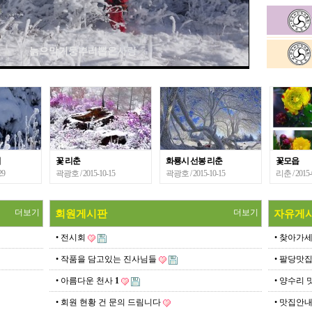
늙으막기둥뿌리뽑은사랑
눈꽃들의 이야기
기
꽃 리춘
화룡시 선봉 리춘
꽃모읍
29
곽광호
/ 2015-10-15
곽광호
/ 2015-10-15
리춘
/ 2015
더보기
더보기
회원게시판
자유게
• 전시회
• 찾아가
• 작품을 담고있는 진사님들
• 팔당맛
• 아름다운 천사
1
• 양수리 
• 회원 현황 건 문의 드림니다
• 맛집안