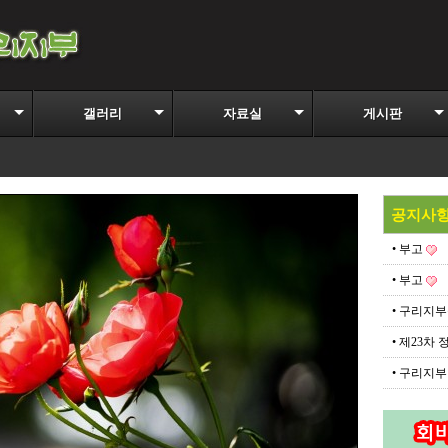
갤러리
자료실
게시판
공지사
• 부고
• 부고
• 구리지
• 제23차
• 구리지