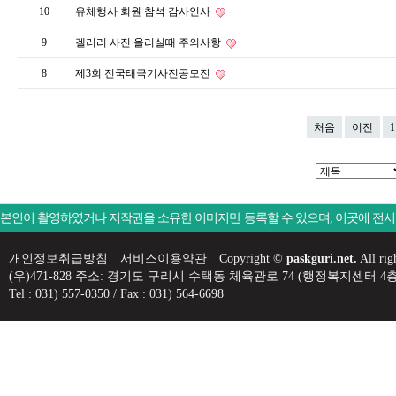
10
유체행사 회원 참석 감사인사
9
겔러리 사진 올리실때 주의사항
8
제3회 전국태극기사진공모전
처음
이전
1
본인이 촬영하였거나 저작권을 소유한 이미지만 등록할 수 있으며, 이곳에 전
개인정보취급방침
서비스이용약관
Copyright ©
paskguri.net.
All rig
(우)471-828 주소: 경기도 구리시 수택동 체육관로 74 (행정복지센
Tel : 031) 557-0350 / Fax : 031) 564-6698