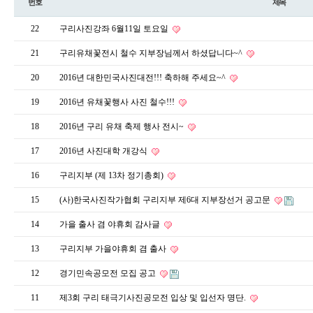
번호
제목
22
구리사진강좌 6월11일 토요일
21
구리유채꽃전시 철수 지부장님께서 하셨답니다~^
20
2016년 대한민국사진대전!!! 축하해 주세요~^
19
2016년 유채꽃행사 사진 철수!!!
18
2016년 구리 유채 축제 행사 전시~
17
2016년 사진대학 개강식
16
구리지부 (제 13차 정기총회)
15
(사)한국사진작가협회 구리지부 제6대 지부장선거 공고문
14
가을 출사 겸 야휴회 감사글
13
구리지부 가을야휴회 겸 출사
12
경기민속공모전 모집 공고
11
제3회 구리 태극기사진공모전 입상 및 입선자 명단.