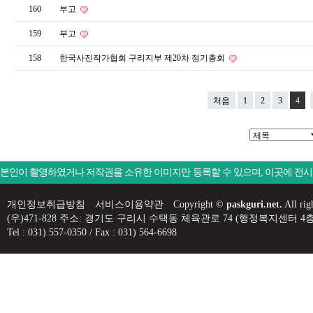
160
부고
159
부고
158
한국사진작가협회 구리지부 제20차 정기총회
처음
1
2
3
4
본인이 촬영하였거나 저작권을 소유한 이미지만 등록할 수 있으며, 이곳에 전
개인정보취급방침
서비스이용약관
Copyright ©
paskguri.net.
All rig
(우)471-828 주소: 경기도 구리시 수택동 체육관로 74 (행정복지센
Tel : 031) 557-0350 / Fax : 031) 564-6698