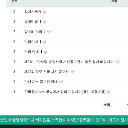
번호
제목
9
찾아가세요
8
팔당맛집
1
7
양수리 맛집
1
6
맛집안내
1
5
맛집 안내
1
4
제6회 『산사랑⋅숲길사랑 사진공모전』 많은 참여 바랍니다.
3
제25회 원주 전국 사진 공모전
2
안산 지부 공모전 안내
1
한국공보뉴스.방송에서 알려 드립니다(최신 내용변경)
본인이 촬영하였거나 저작권을 소유한 이미지만 등록할 수 있으며, 이곳에 전