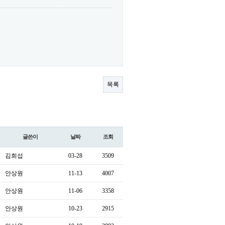
목록
글쓴이
날짜
조회
김희섭
03-28
3509
안상원
11-13
4007
안상원
11-06
3358
안상원
10-23
2915