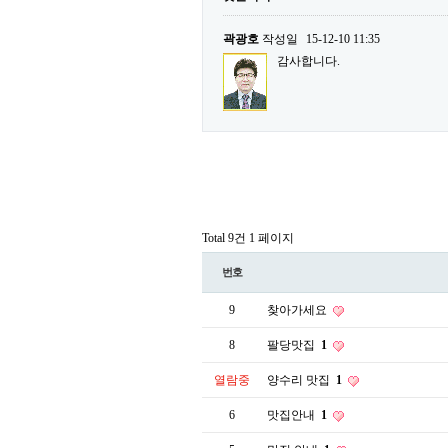
곽광호
작성일
15-12-10 11:35
감사합니다.
Total 9건
1 페이지
번호
9
찾아가세요
8
팔당맛집
1
열람중
양수리 맛집
1
6
맛집안내
1