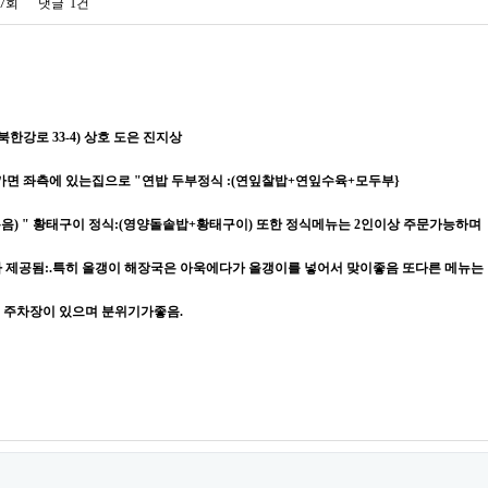
57회
댓글
1건
북한강로 33-4) 상호 도은 진지상
 가면 좌측에 있는집으로 "연밥 두부정식 :(연잎찰밥+연잎수육+모두부}
음) " 황태구이 정식:(영양돌솥밥+황태구이) 또한 정식메뉴는 2인이상 주문가능하며
제공됨:.특히 올갱이 해장국은 아욱에다가 올갱이를 넣어서 맞이좋음 또다른 메뉴는
음 주차장이 있으며 분위기가좋음.