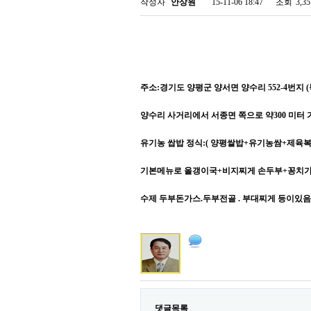
작성자
안상원
15-11-06 18:47
조회
3,3
​주소:경기도 양평군 양서면 양수리 552-4번지 (
양수리 사거리에서 서종면 쪽으로 약300 미터
유기농 쌉밥 정식:( 양평쌀밥+유기농쌈+제육복
기본메뉴로 올갱이국+비지찌게 손두부+꽁치가 
수제 두부돈가스.두부전골 . 부대찌게 등이있
댓글목록