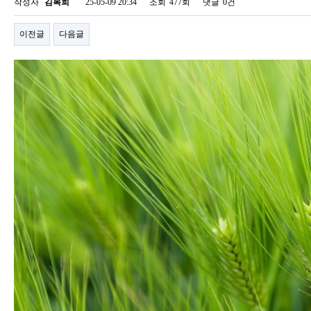
작성자
김복희
25-05-09 20:34
조회
477회
댓글
0건
이전글
다음글