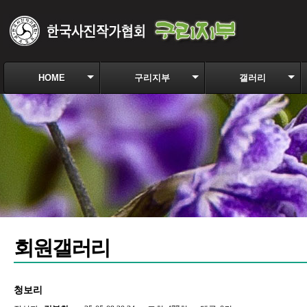
HOME
구리지부
갤러리
회원갤러리
청보리