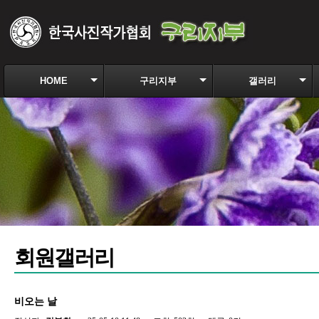
HOME
구리지부
갤러리
회원갤러리
비오는 날