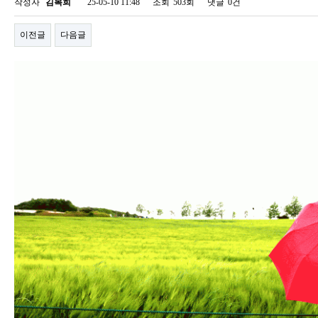
작성자
김복희
25-05-10 11:48
조회
503회
댓글
0건
이전글
다음글