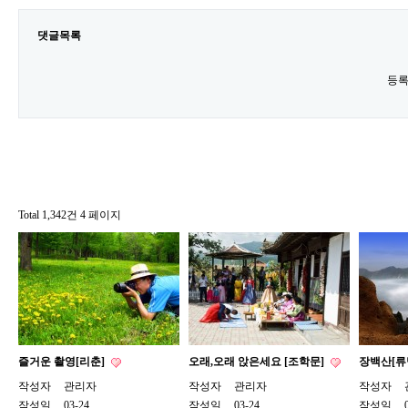
댓글목록
등록
Total 1,342건
4 페이지
즐거운 촬영[리춘]
오래,오래 앉은세요 [조학문]
장백산[류
작성자
관리자
작성자
관리자
작성자
작성일
03-24
작성일
03-24
작성일