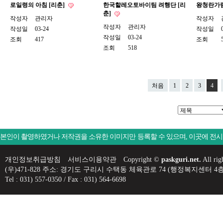
로일령의 아침 [리춘]
한국할레오토바이팀 려행단 [리
왕청란가
춘]
작성자
관리자
작성자
작성자
관리자
작성일
03-24
작성일
작성일
03-24
조회
417
조회
조회
518
처음
1
2
3
4
본인이 촬영하였거나 저작권을 소유한 이미지만 등록할 수 있으며, 이곳에 전
개인정보취급방침
서비스이용약관
Copyright ©
paskguri.net.
All rig
(우)471-828 주소: 경기도 구리시 수택동 체육관로 74 (행정복지센
Tel : 031) 557-0350 / Fax : 031) 564-6698