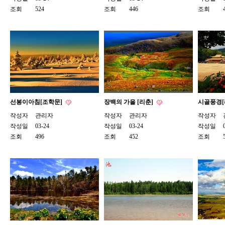
조회
524
조회
446
조회
선봉이아침[조학문]
장백의 가을 [리춘]
시골풍경[
작성자
관리자
작성자
관리자
작성자
작성일
03-24
작성일
03-24
작성일
조회
496
조회
452
조회