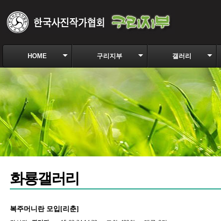
HOME
구리지부
갤러리
화룡갤러리
복주머니란 모입[리춘]