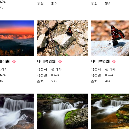
3-24
조회
519
조회
536
73
[리춘]
나비[류명일]
나비[류명일]
관리자
작성자
관리자
작성자
관리자
3-24
작성일
03-24
작성일
03-24
86
조회
533
조회
414