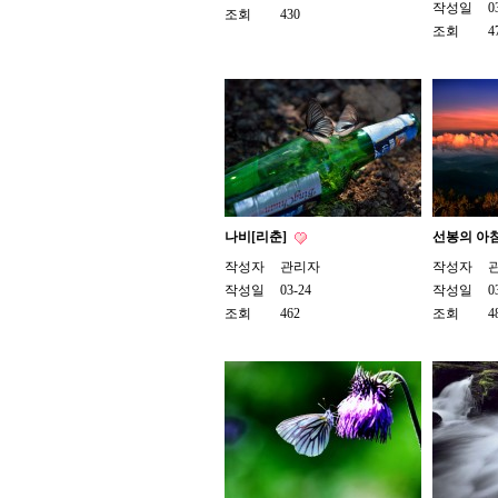
작성일
0
조회
430
조회
4
나비[리춘]
선봉의 아침
작성자
관리자
작성자
작성일
03-24
작성일
0
조회
462
조회
4