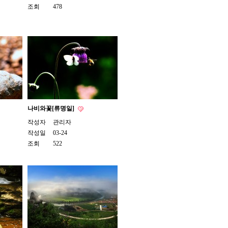
조회
478
나비와꽃[류명일]
작성자
관리자
작성일
03-24
조회
522