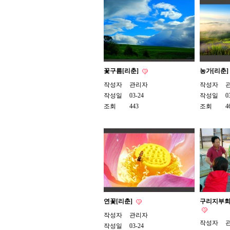
꽃구름[리춘]
농가[리춘]
작성자
관리자
작성자
작성일
03-24
작성일
0
조회
443
조회
4
연꽃[리춘]
구리지부회
작성자
관리자
작성자
작성일
03-24