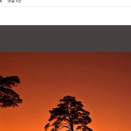
9회
댓글
0건