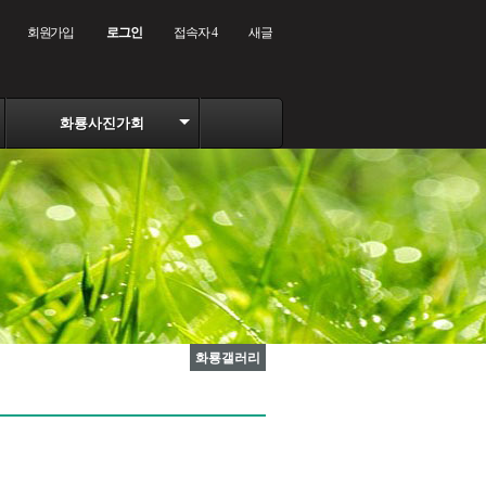
회원가입
로그인
접속자 4
새글
화룡사진가회
화룡갤러리