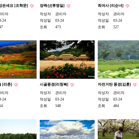
앉은세요 [조학문]
장백산[류명일]
최여사 [리순녀]
관리자
작성자
관리자
작성자
관리자
3-24
작성일
03-24
작성일
03-24
47
조회
473
조회
527
 [리춘]
시골풍경[리창복]
자전거탄 풍경[김훈]
관리자
작성자
관리자
작성자
관리자
3-24
작성일
03-24
작성일
03-24
54
조회
548
조회
484