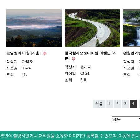
로일령의 아침 [리춘]
한국할레오토바이팀 려행단 [리
왕청란가
춘]
작성자
관리자
작성자
작성자
관리자
작성일
03-24
작성일
작성일
03-24
조회
417
조회
조회
518
처음
1
2
3
4
본인이 촬영하였거나 저작권을 소유한 이미지만 등록할 수 있으며, 이곳에 전