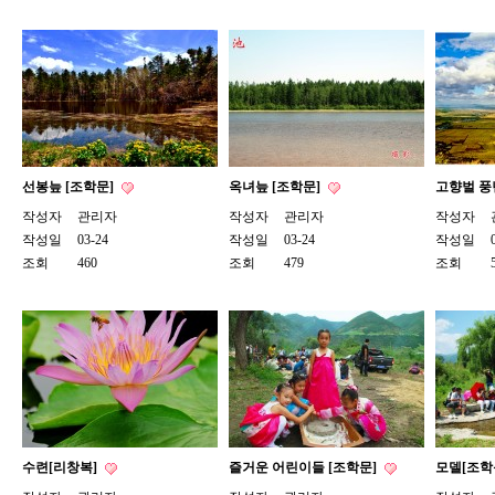
선봉늪 [조학문]
옥녀늪 [조학문]
고향벌 풍
작성자
관리자
작성자
관리자
작성자
작성일
03-24
작성일
03-24
작성일
조회
460
조회
479
조회
수련[리창복]
즐거운 어린이들 [조학문]
모델[조학