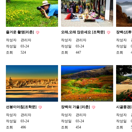
즐거운 촬영[리춘]
오래,오래 앉은세요 [조학문]
장백산[류
작성자
관리자
작성자
관리자
작성자
작성일
03-24
작성일
03-24
작성일
조회
524
조회
447
조회
선봉이아침[조학문]
장백의 가을 [리춘]
시골풍경[
작성자
관리자
작성자
관리자
작성자
작성일
03-24
작성일
03-24
작성일
조회
496
조회
454
조회