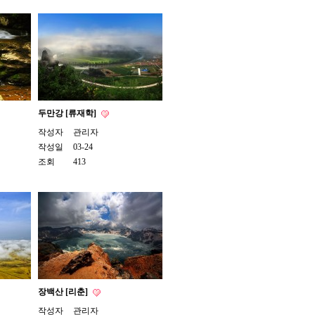
두만강 [류재학]
작성자
관리자
작성일
03-24
조회
413
장백산 [리춘]
작성자
관리자