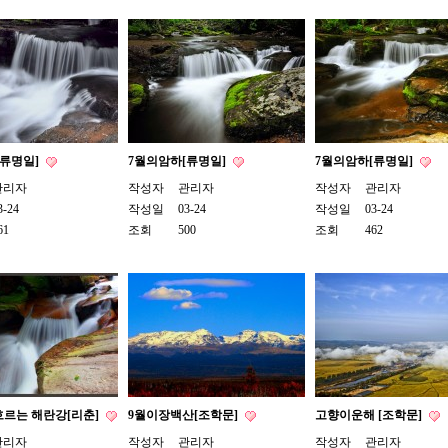
[류명일]
7월의암하[류명일]
7월의암하[류명일]
관리자
작성자
관리자
작성자
관리자
3-24
작성일
03-24
작성일
03-24
61
조회
500
조회
462
흐르는 해란강[리춘]
9월이장백산[조학문]
고향이운해 [조학문]
관리자
작성자
관리자
작성자
관리자