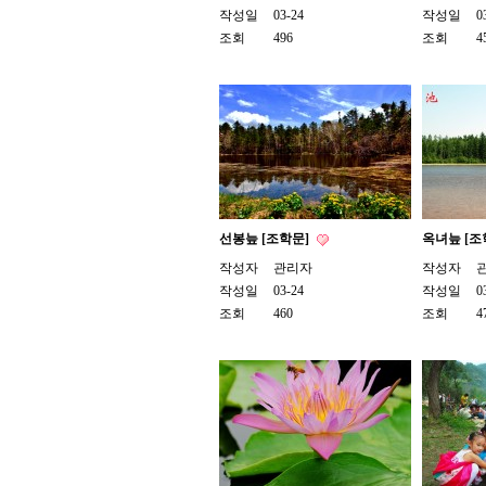
작성일
03-24
작성일
0
조회
496
조회
4
선봉늪 [조학문]
옥녀늪 [조
작성자
관리자
작성자
작성일
03-24
작성일
0
조회
460
조회
4