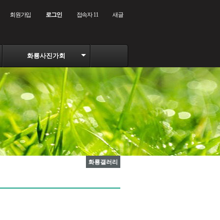
회원가입
로그인
접속자 11
새글
화룡사진가회
화룡갤러리