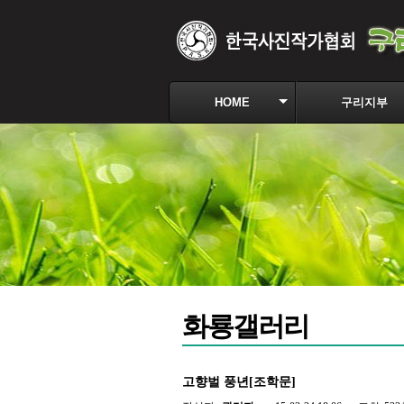
HOME
구리지부
화룡갤러리
고향벌 풍년[조학문]