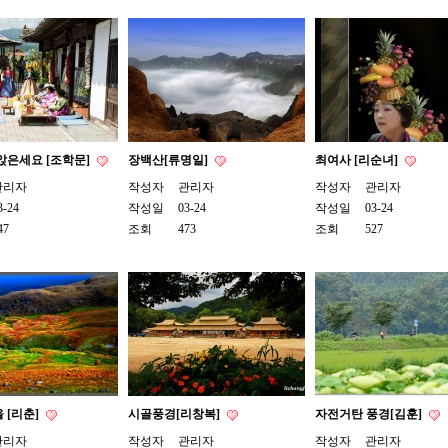
앉은세요 [조학문]
장백산[류명일]
최여사 [리순녀]
관리자
작성자
관리자
작성자
관리자
3-24
작성일
03-24
작성일
03-24
47
조회
473
조회
527
 [리춘]
시골풍경[리창복]
자전거탄 풍경[김훈]
관리자
작성자
관리자
작성자
관리자