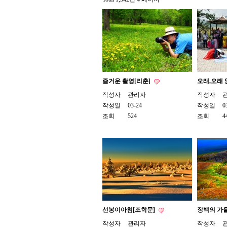
즐거운 촬영[리춘]
오래,오래 
작성자
관리자
작성자
작성일
03-24
작성일
0
조회
524
조회
4
선봉이아침[조학문]
장백의 가을
작성자
관리자
작성자