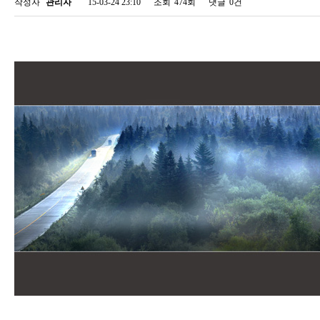
작성자
관리자
15-03-24 23:10
조회
474회
댓글
0건