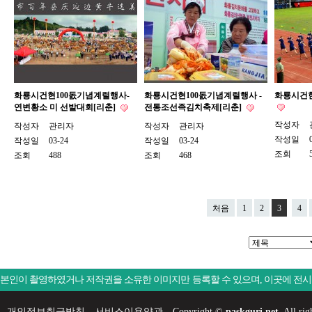
화룡시건현100돐기념계렬행사-
화룡시건현100돐기념계렬행사 -
화룡시건현
연변황소 미 선발대회[리춘]
전통조선족김치축제[리춘]
작성자
작성자
관리자
작성자
관리자
작성일
작성일
03-24
작성일
03-24
조회
조회
488
조회
468
처음
1
2
3
4
본인이 촬영하였거나 저작권을 소유한 이미지만 등록할 수 있으며, 이곳에 전
개인정보취급방침
서비스이용약관
Copyright ©
paskguri.net.
All rig