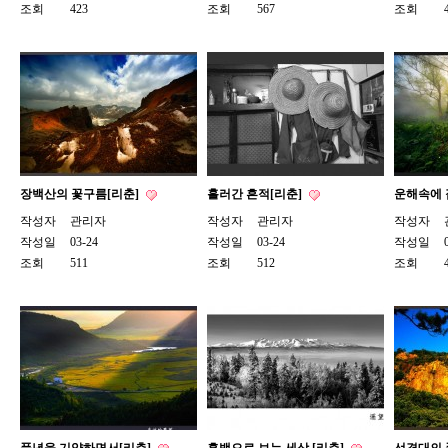
조회
423
조회
567
조회
장백산의 꽃구름[리춘]
흘러간 흔적[리춘]
운해속에 
작성자
관리자
작성자
관리자
작성자
작성일
03-24
작성일
03-24
작성일
조회
511
조회
512
조회