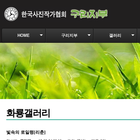
HOME
구리지부
갤러리
화룡갤러리
빛속의 로일령[리춘]