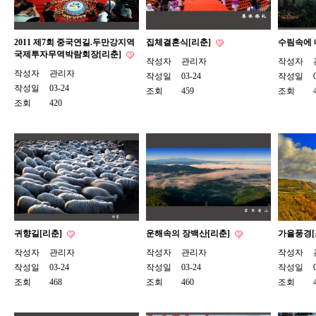
2011 제7회 중국연길.두만강지역
집체결혼식[리춘]
수림속에 
국제투자무역박람회장[리춘]
작성자
관리자
작성자
작성자
관리자
작성일
03-24
작성일
작성일
03-24
조회
459
조회
조회
420
귀향길[리춘]
운해속의 장백산[리춘]
가을풍경[
작성자
관리자
작성자
관리자
작성자
작성일
03-24
작성일
03-24
작성일
조회
468
조회
460
조회