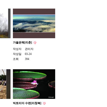
가을운해[리춘]
작성자
관리자
작성일
03-24
조회
394
빅토리아 수련[리창복]