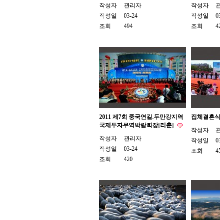
작성자
관리자
작성자
작성일
03-24
작성일
0
조회
494
조회
4
2011 제7회 중국연길.두만강지역
집체결혼식
국제투자무역박람회장[리춘]
작성자
작성자
관리자
작성일
0
작성일
03-24
조회
4
조회
420