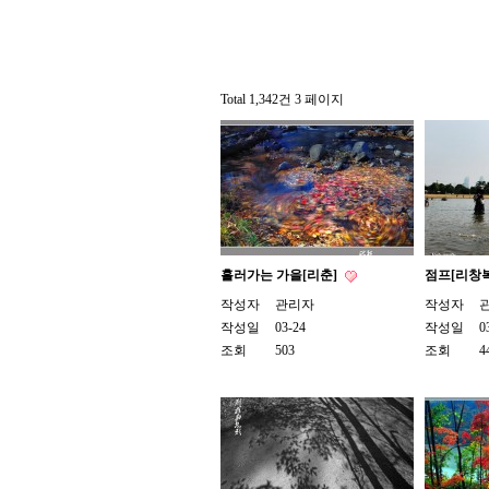
Total 1,342건
3 페이지
흘러가는 가을[리춘]
점프[리창
작성자
관리자
작성자
작성일
03-24
작성일
0
조회
503
조회
4