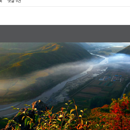
1회
댓글
0건