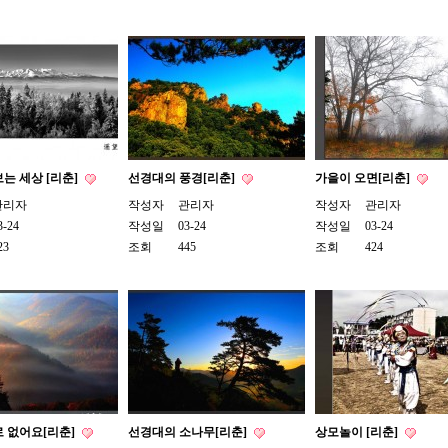
는 세상 [리춘]
선경대의 풍경[리춘]
가을이 오면[리춘]
관리자
작성자
관리자
작성자
관리자
3-24
작성일
03-24
작성일
03-24
23
조회
445
조회
424
 없어요[리춘]
선경대의 소나무[리춘]
상모놀이 [리춘]