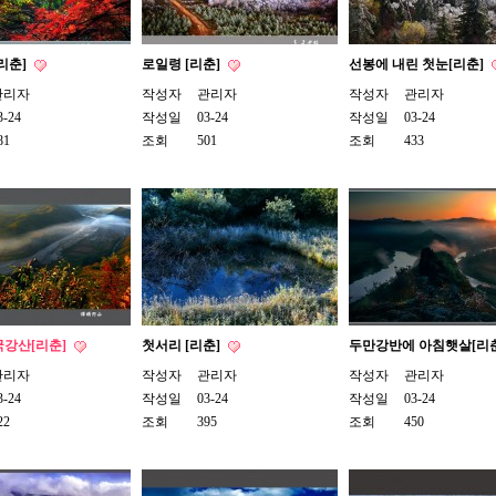
리춘]
로일령 [리춘]
선봉에 내린 첫눈[리춘]
관리자
작성자
관리자
작성자
관리자
3-24
작성일
03-24
작성일
03-24
81
조회
501
조회
433
국강산[리춘]
첫서리 [리춘]
두만강반에 아침햇살[리
관리자
작성자
관리자
작성자
관리자
3-24
작성일
03-24
작성일
03-24
22
조회
395
조회
450