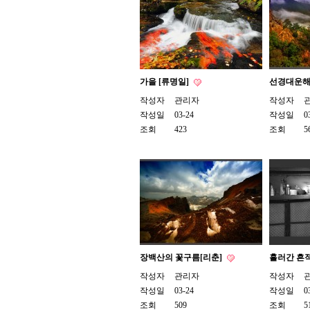
가을 [류명일]
선경대운해
작성자
관리자
작성자
작성일
03-24
작성일
0
조회
423
조회
5
장백산의 꽃구름[리춘]
흘러간 흔적
작성자
관리자
작성자
작성일
03-24
작성일
0
조회
509
조회
5