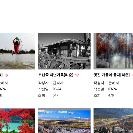
복]
조선족 백년가옥[리춘]
멋진 가을이 올때[리춘]
관리자
작성자
관리자
작성자
관리자
3-24
작성일
03-24
작성일
03-24
41
조회
547
조회
478