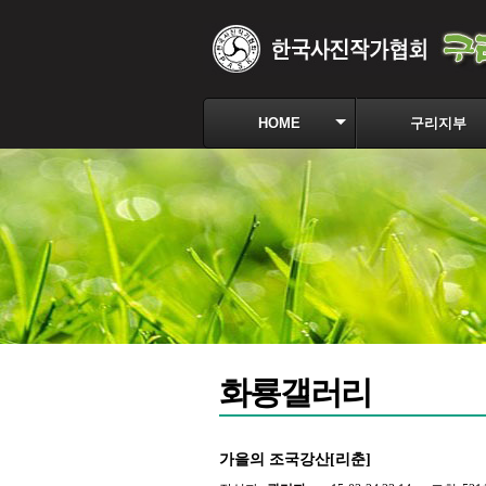
HOME
구리지부
화룡갤러리
가을의 조국강산[리춘]