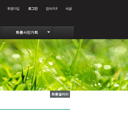
회원가입
로그인
접속자 8
새글
화룡사진가회
화룡갤러리