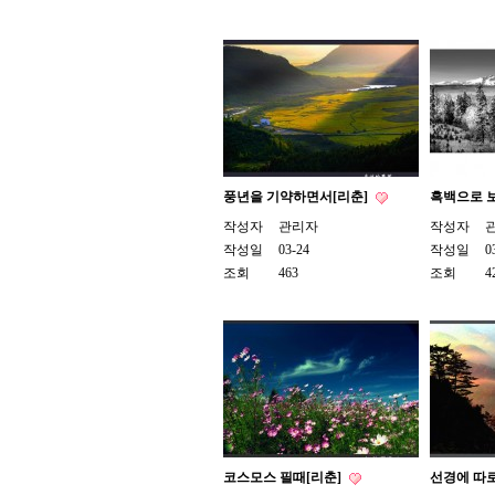
풍년을 기약하면서[리춘]
흑백으로 보
작성자
관리자
작성자
작성일
03-24
작성일
0
조회
463
조회
4
코스모스 필때[리춘]
선경에 따로