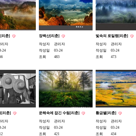
[리춘]
장백산[리춘]
빛속의 로일령[리춘]
관리자
작성자
관리자
작성자
관리자
3-24
작성일
03-24
작성일
03-24
66
조회
483
조회
473
[리춘]
운해속에 잡긴 수림[리춘]
황금별[리춘]
관리자
작성자
관리자
작성자
관리자
3-24
작성일
03-24
작성일
03-24
12
조회
421
조회
434