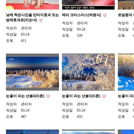
낮에 찍은사진을 빈타지효과 또는
메리 크리스마스[박원식]
로일령의 
밤에효과로[리순녀]
작성자
관리자
작성자
작성자
관리자
작성일
03-24
작성일
작성일
03-24
조회
539
조회
조회
611
눈꽃이 피는 선봉4[리춘]
눈꽃이 피는 선봉3[리춘]
눈꽃이 피
작성자
관리자
작성자
관리자
작성자
작성일
03-24
작성일
03-24
작성일
조회
487
조회
435
조회