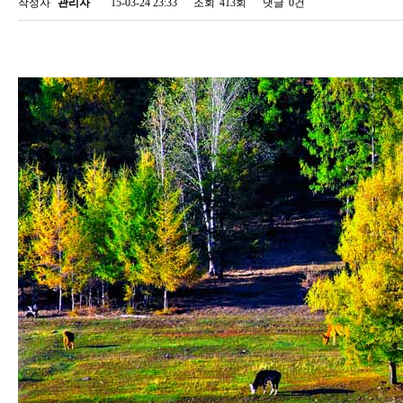
작성자
관리자
15-03-24 23:33
조회
413회
댓글
0건