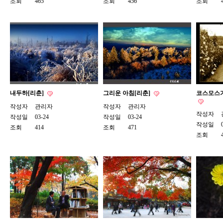
조회
465
조회
456
조회
내두하[리춘]
그리운 아침[리춘]
코스모스가
작성자
관리자
작성자
관리자
작성자
작성일
03-24
작성일
03-24
작성일
조회
414
조회
471
조회