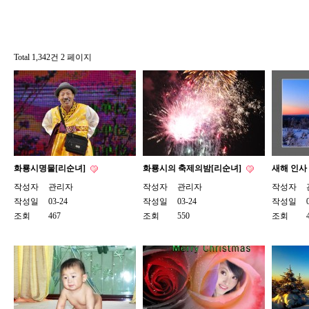
Total 1,342건
2 페이지
화룡시명물[리순녀]
화룡시의 축제의밤[리순녀]
새해 인사
작성자
관리자
작성자
관리자
작성자
작성일
03-24
작성일
03-24
작성일
조회
467
조회
550
조회