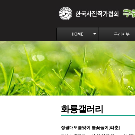
HOME
구리지부
화룡갤러리
정월대보름맞이 불꽃놀이[리춘]