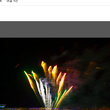
0회
댓글
0건