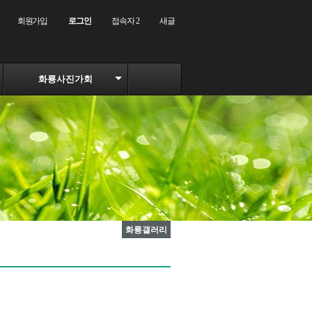
회원가입
로그인
접속자 2
새글
화룡사진가회
화룡갤러리