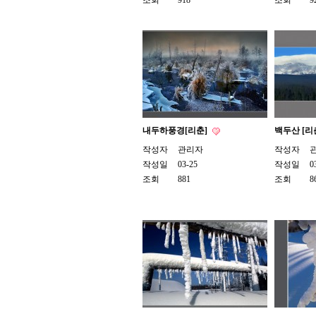
조회
918
조회
9
내두하풍경[리춘]
백두산 [리
작성자
관리자
작성자
작성일
03-25
작성일
0
조회
881
조회
8