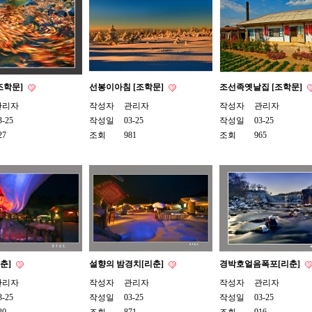
조학문]
선봉이아침 [조학문]
조선족옛날집 [조학문]
관리자
작성자
관리자
작성자
관리자
3-25
작성일
03-25
작성일
03-25
27
조회
981
조회
965
리춘]
설향의 밤경치[리춘]
경박호얼음폭포[리춘]
관리자
작성자
관리자
작성자
관리자
3-25
작성일
03-25
작성일
03-25