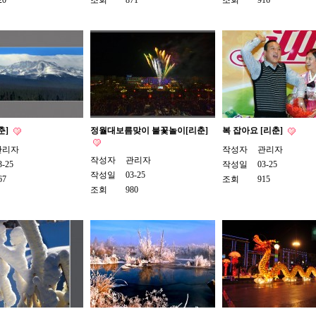
20
조회
871
조회
916
춘]
정월대보름맞이 불꽃놀이[리춘]
복 잡아요 [리춘]
관리자
작성자
관리자
작성자
관리자
3-25
작성일
03-25
작성일
03-25
67
조회
915
조회
980