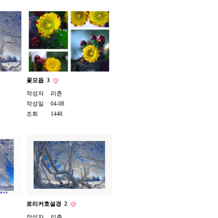
꽃모읍
3
작성자
리춘
작성일
04-08
조회
1448
로리커호설경
2
작성자
리춘