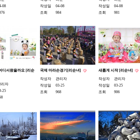
4-08
작성일
04-08
작성일
04-08
076
조회
984
조회
981
 어디서왔을까요 [리순
국제 마라손경기[리순녀]
새롭게 시작 [리순녀]
작성자
관리자
작성자
관리자
관리자
작성일
03-25
작성일
03-25
3-25
조회
968
조회
906
68