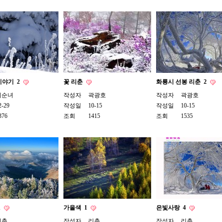
이야기
2
꽃 리춘
화룡시 선봉 리춘
2
리순녀
작성자
곽광호
작성자
곽광호
2-29
작성일
10-15
작성일
10-15
376
조회
1415
조회
1535
1
가을색
1
은빛사랑
4
리춘
작성자
리춘
작성자
리춘