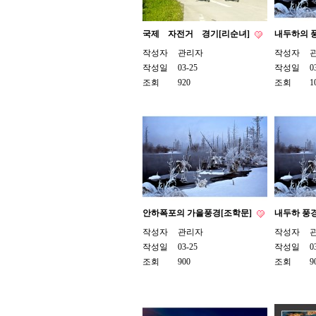
국제 자전거 경기[리순녀]
내두하의 
작성자
관리자
작성자
작성일
03-25
작성일
0
조회
920
조회
1
안하폭포의 가을풍경[조학문]
내두하 풍
작성자
관리자
작성자
작성일
03-25
작성일
0
조회
900
조회
9