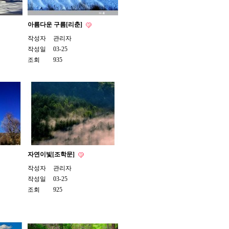
아름다운 구름[리춘]
작성자
관리자
작성일
03-25
조회
935
자연이빛[조학문]
작성자
관리자
작성일
03-25
조회
925