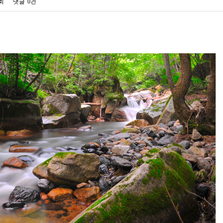
6회
댓글
0건