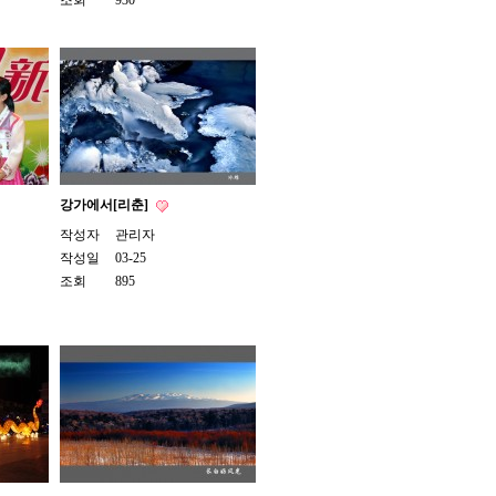
조회
930
강가에서[리춘]
작성자
관리자
작성일
03-25
조회
895