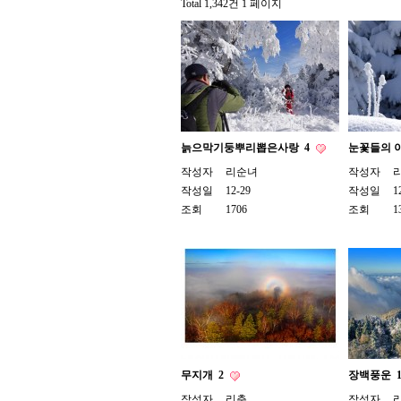
Total 1,342건
1 페이지
늙으막기둥뿌리뽑은사랑
4
눈꽃들의 
작성자
리순녀
작성자
작성일
12-29
작성일
1
조회
1706
조회
1
무지개
2
장백풍운
작성자
리춘
작성자