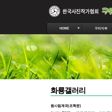
HOME
구리지부
화룡갤러리
원시림계곡[조학문]