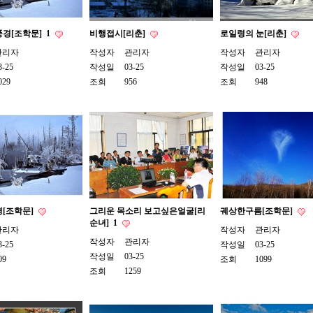
풍경[조학문]
1
비행접시[리춘]
로일령의 눈[리춘]
관리자
작성자
관리자
작성자
관리자
3-25
작성일
03-25
작성일
03-25
029
조회
956
조회
948
경[조학문]
그리운 목소리 보고싶은얼굴[리
궤상한구름[조학문]
순녀]
1
관리자
작성자
관리자
작성자
관리자
3-25
작성일
03-25
작성일
03-25
09
조회
1099
조회
1259