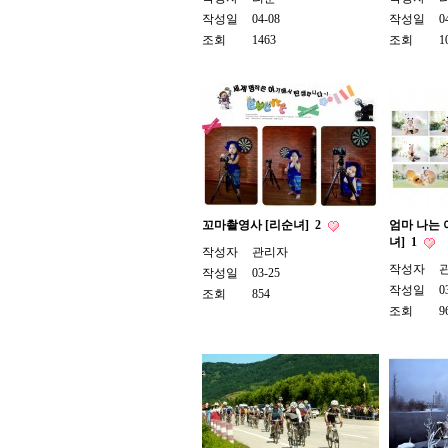
작성일
04-08
작성일
0
조회
1463
조회
1
꼬마촬영사 [리순녀]
2
엄마 나는
녀]
1
작성자
관리자
작성자
작성일
03-25
작성일
0
조회
854
조회
9