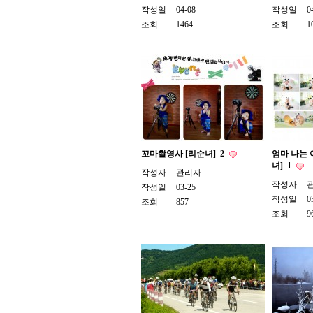
작성일
04-08
작성일
0
조회
1464
조회
1
꼬마촬영사 [리순녀]
2
엄마 나는
녀]
1
작성자
관리자
작성자
작성일
03-25
작성일
0
조회
857
조회
9