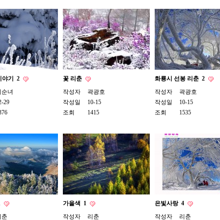
이야기
2
꽃 리춘
화룡시 선봉 리춘
2
리순녀
작성자
곽광호
작성자
곽광호
2-29
작성일
10-15
작성일
10-15
376
조회
1415
조회
1535
1
가을색
1
은빛사랑
4
리춘
작성자
리춘
작성자
리춘