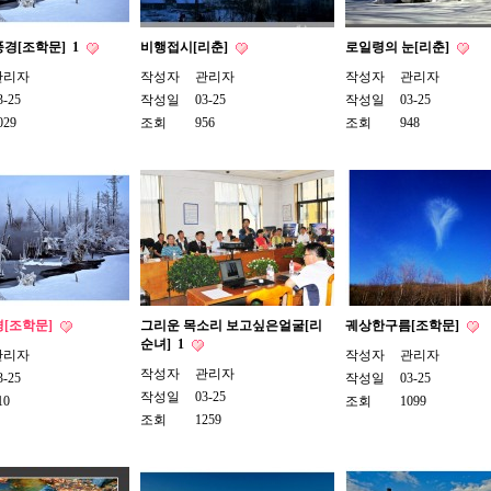
풍경[조학문]
1
비행접시[리춘]
로일령의 눈[리춘]
관리자
작성자
관리자
작성자
관리자
3-25
작성일
03-25
작성일
03-25
029
조회
956
조회
948
경[조학문]
그리운 목소리 보고싶은얼굴[리
궤상한구름[조학문]
순녀]
1
관리자
작성자
관리자
작성자
관리자
3-25
작성일
03-25
작성일
03-25
10
조회
1099
조회
1259