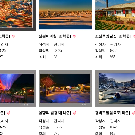
조학문]
선봉이아침 [조학문]
조선족옛날집 [조학문]
관리자
작성자
관리자
작성자
관리자
3-25
작성일
03-25
작성일
03-25
27
조회
981
조회
965
리춘]
설향의 밤경치[리춘]
경박호얼음폭포[리춘]
관리자
작성자
관리자
작성자
관리자
3-25
작성일
03-25
작성일
03-25
23
조회
871
조회
917