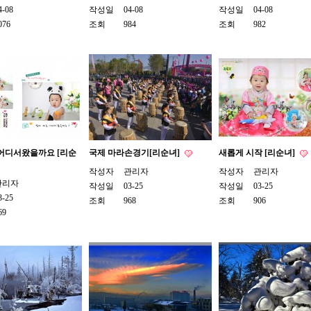
4-08
작성일
04-08
작성일
04-08
076
조회
984
조회
982
 어디서왔을까요 [리순
국제 마라손경기[리순녀]
새롭게 시작 [리순녀]
작성자
관리자
작성자
관리자
관리자
작성일
03-25
작성일
03-25
3-25
조회
968
조회
906
69