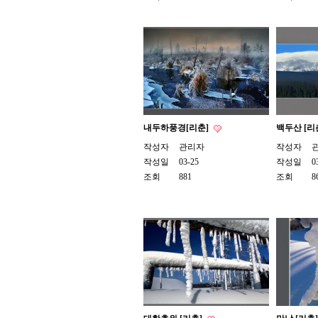
내두하풍경[리춘]
백두산 [리
작성자
관리자
작성자
작성일
03-25
작성일
0
조회
881
조회
8