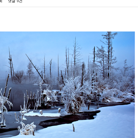
9회
댓글
0건