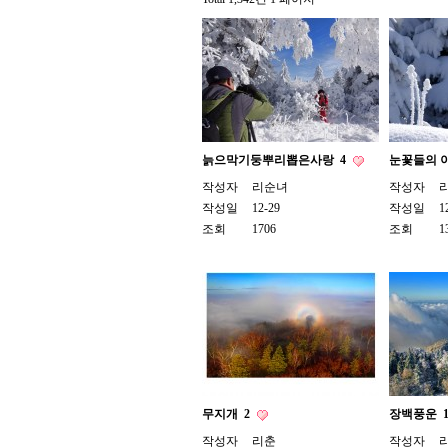
늙으막기둥뿌리뽑은사랑
4
눈꽃들의 
작성자
리순녀
작성자
작성일
12-29
작성일
1
조회
1706
조회
1
무지개
2
장백풍운
작성자
리춘
작성자