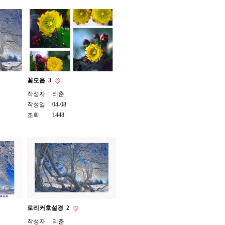
꽃모읍
3
작성자
리춘
작성일
04-08
조회
1448
로리커호설경
2
작성자
리춘