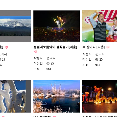
춘]
정월대보름맞이 불꽃놀이[리춘]
복 잡아요 [리춘]
관리자
작성자
관리자
작성자
관리자
3-25
작성일
03-25
작성일
03-25
67
조회
915
조회
981