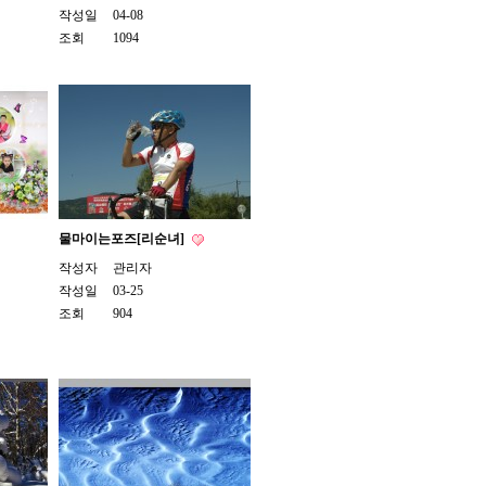
작성일
04-08
조회
1094
물마이는포즈[리순녀]
작성자
관리자
작성일
03-25
조회
904