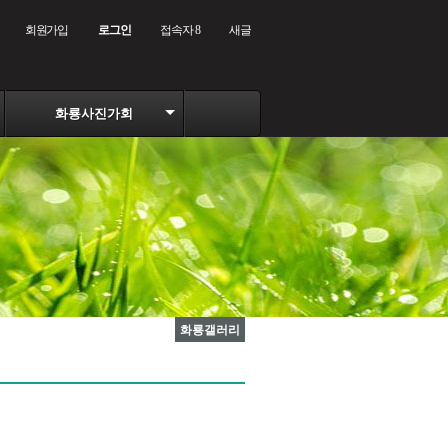
회원가입
로그인
접속자 8
새글
화룡사진가회
화룡갤러리