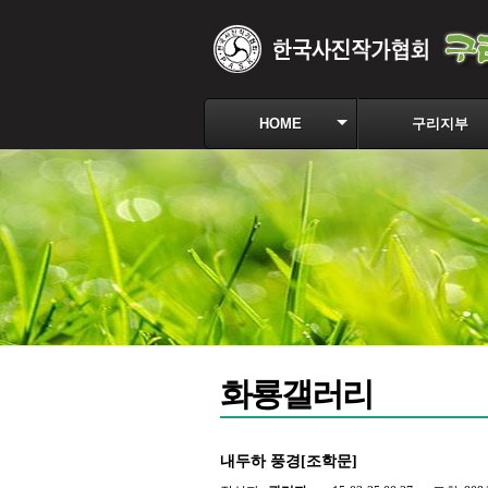
HOME
구리지부
화룡갤러리
내두하 풍경[조학문]