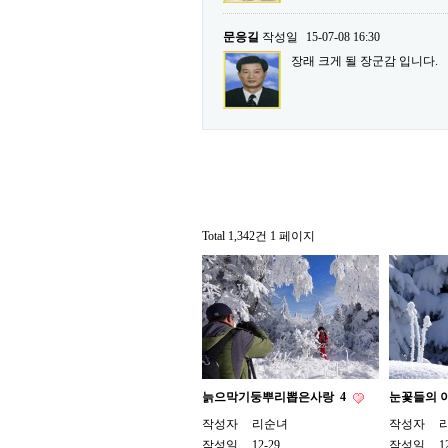
문응길
작성일
15-07-08 16:30
장래 크게 될 장군감 입니다.
Total 1,342건
1 페이지
늙으막기둥뿌리뽑은사랑
4
눈꽃들의 
작성자
리순녀
작성자
작성일
12-29
작성일
1