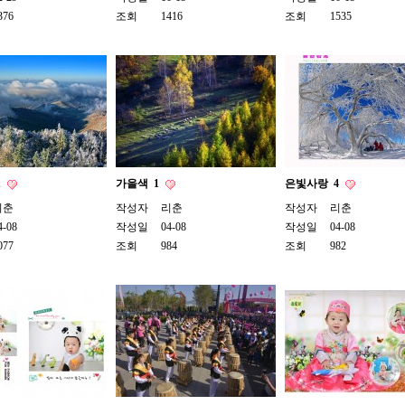
376
조회
1416
조회
1535
1
가을색
1
은빛사랑
4
리춘
작성자
리춘
작성자
리춘
4-08
작성일
04-08
작성일
04-08
077
조회
984
조회
982