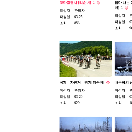
꼬마촬영사 [리순녀]
2
엄마 나는
녀]
1
작성자
관리자
작성자
작성일
03-25
작성일
0
조회
858
조회
9
국제 자전거 경기[리순녀]
내두하의 
작성자
관리자
작성자
작성일
03-25
작성일
0
조회
920
조회
1