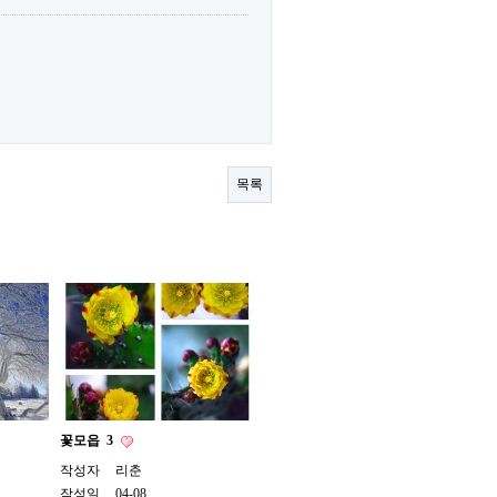
목록
꽃모읍
3
작성자
리춘
작성일
04-08