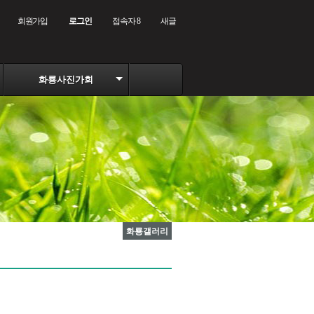
회원가입
로그인
접속자 8
새글
화룡사진가회
화룡갤러리