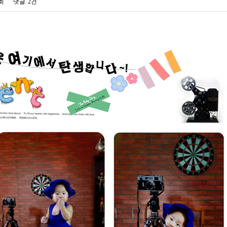
7회
댓글
2건