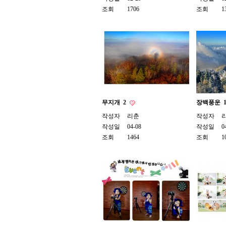
조회
1706
조회
1
무지개
2
장백풍운
작성자
리춘
작성자
작성일
04-08
작성일
0
조회
1464
조회
1