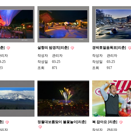
리춘]
설향의 밤경치[리춘]
경박호얼음폭포[리춘]
관리자
작성자
관리자
작성자
관리자
3-25
작성일
03-25
작성일
03-25
23
조회
871
조회
917
춘]
정월대보름맞이 불꽃놀이[리춘]
복 잡아요 [리춘]
관리자
작성자
관리자