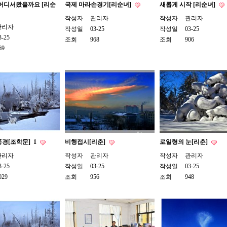
 어디서왔을까요 [리순
국제 마라손경기[리순녀]
새롭게 시작 [리순녀]
작성자
관리자
작성자
관리자
관리자
작성일
03-25
작성일
03-25
3-25
조회
968
조회
906
69
풍경[조학문]
1
비행접시[리춘]
로일령의 눈[리춘]
관리자
작성자
관리자
작성자
관리자
3-25
작성일
03-25
작성일
03-25
029
조회
956
조회
948