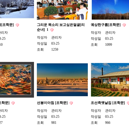
경[조학문]
그리운 목소리 보고싶은얼굴[리
궤상한구름[조학문]
순녀]
1
관리자
작성자
관리자
작성자
관리자
3-25
작성일
03-25
작성일
03-25
10
조회
1099
조회
1259
조학문]
선봉이아침 [조학문]
조선족옛날집 [조학문]
관리자
작성자
관리자
작성자
관리자
3-25
작성일
03-25
작성일
03-25
27
조회
981
조회
966