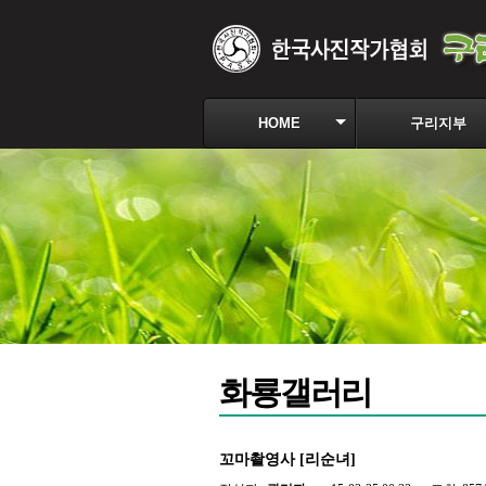
HOME
구리지부
화룡갤러리
꼬마촬영사 [리순녀]