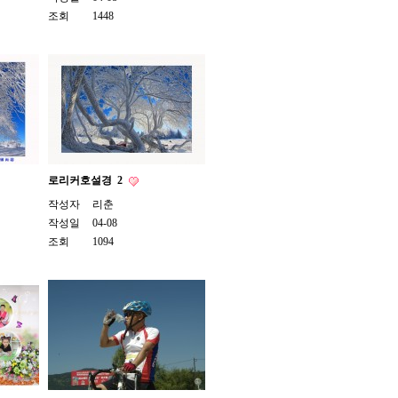
조회
1448
로리커호설경
2
작성자
리춘
작성일
04-08
조회
1094