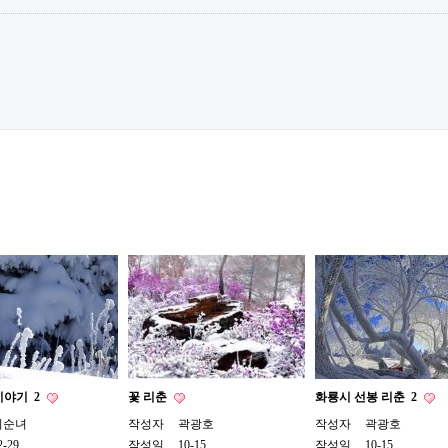
이야기
2
꽃 리춘
화룡시 선봉 리춘
2
리순녀
작성자
곽광호
작성자
곽광호
2-29
작성일
10-15
작성일
10-15