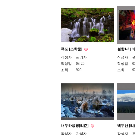
폭포 [조학문]
설향1-5 [
작성자
관리자
작성자
작성일
03-25
작성일
0
조회
920
조회
9
내두하풍경[리춘]
백두산 [리
작성자
관리자
작성자